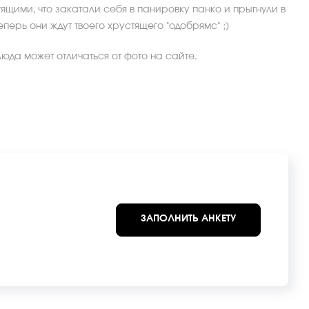
стящими, что закатали себя в панировку панко и прыгнули в
еперь они ждут твоего хрустящего "одобрямс" ;)
юда может отличаться от фото на сайте.
ЗАПОЛНИТЬ АНКЕТУ