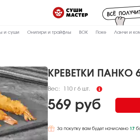
Пищевая
ценность
:
110
Вес, г
ы и суши
Онигири и трайфлы
ВОК
Поке
Ланчи и ко
39.3
Жиры, г
6.7
Белки, г
9.3
Углеводы,
г
КРЕВЕТКИ ПАНКО 
420.7
Ккал
Вес:
110 г
6 шт.
569 руб
За покупку вам будет начислено
17
б