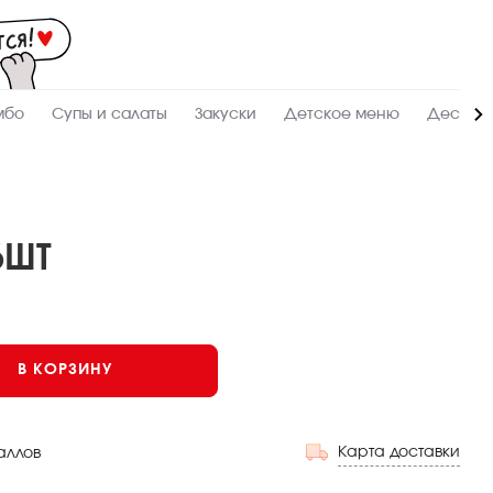
Мас
-
зак
и
дос
суш
ролл
мбо
Супы и салаты
Закуски
Детское меню
Десерт
сето
WO
в
Уси
6ШТ
В КОРЗИНУ
Карта доставки
аллов