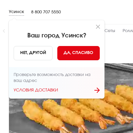
Усинск
8 800 707 5550
Новинки
👍 Народный
👨‍🍳 От шефа
Сеты
Ролл
Ваш город
Усинск
?
НАЗАД
НЕТ, ДРУГОЙ
ДА, СПАСИБО
Проверьте возможность доставки на
ваш адрес
УСЛОВИЯ ДОСТАВКИ