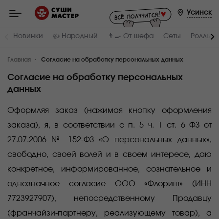
Мастер
-
Усинск
заказ
и
доставка
Новинки
👍 Народный
👨‍🍳 От шефа
Сеты
Роллы и
суши,
роллов,
сетов,
Главная
WOK
Согласие на обработку персональных данных
в
Усинске
Согласие на обработку персональных
данных
Оформляя заказ (нажимая кнопку оформления
заказа), я, в соответствии с п. 5 ч. 1 ст. 6 ФЗ от
27.07.2006 № 152-ФЗ «О персональных данных»,
свободно, своей волей и в своем интересе, даю
конкретное, информированное, сознательное и
однозначное согласие ООО «Флориш» (ИНН
7723927907), непосредственному Продавцу
(франчайзи-партнеру, реализующему товар), а